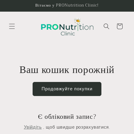
Перейти
Вітаємо у PRONutrition Clinic!
до
вмісту
Візок
Ваш кошик порожній
Продовжуйте покупки
Є обліковий запис?
Увійдіть
, щоб швидше розрахуватися.